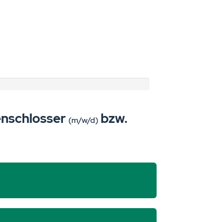
enschlosser
bzw.
(m/w/d)
?