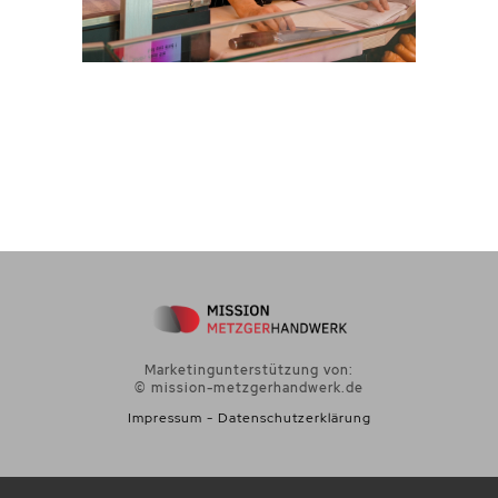
Marketingunterstützung von:
© mission-metzgerhandwerk.de
Impressum
-
Datenschutzerklärung