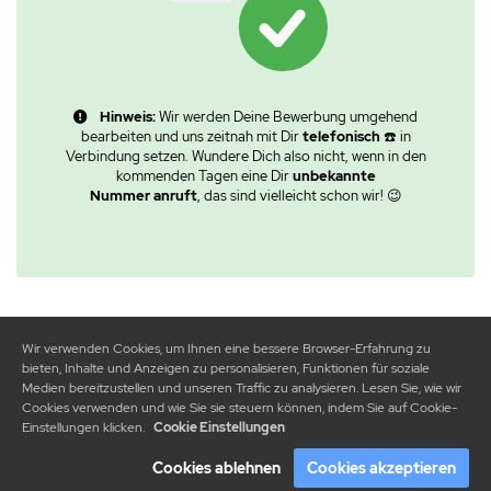
Hinweis:
Wir werden Deine Bewerbung umgehend
bearbeiten und uns zeitnah mit Dir
telefonisch
☎️ in
Verbindung setzen. Wundere Dich also nicht, wenn in den
kommenden Tagen eine Dir
unbekannte
Nummer
anruft
, das sind vielleicht schon wir! 😉
Wir verwenden Cookies, um Ihnen eine bessere Browser-Erfahrung zu
bieten, Inhalte und Anzeigen zu personalisieren, Funktionen für soziale
Medien bereitzustellen und unseren Traffic zu analysieren. Lesen Sie, wie wir
Cookies verwenden und wie Sie sie steuern können, indem Sie auf Cookie-
Einstellungen klicken.
Cookie Einstellungen
Cookies ablehnen
Cookies akzeptieren