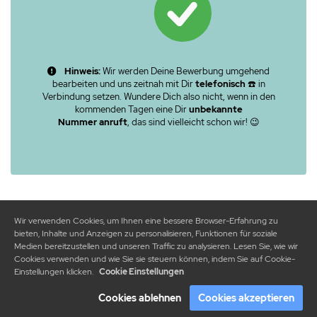
Hinweis:
Wir werden Deine Bewerbung umgehend
bearbeiten und uns zeitnah mit Dir
telefonisch
☎️ in
Verbindung setzen. Wundere Dich also nicht, wenn in den
kommenden Tagen eine Dir
unbekannte
Nummer
anruft
, das sind vielleicht schon wir! 😉
Wir verwenden Cookies, um Ihnen eine bessere Browser-Erfahrung zu
bieten, Inhalte und Anzeigen zu personalisieren, Funktionen für soziale
Medien bereitzustellen und unseren Traffic zu analysieren. Lesen Sie, wie wir
Cookies verwenden und wie Sie sie steuern können, indem Sie auf Cookie-
Einstellungen klicken.
Cookie Einstellungen
Cookies ablehnen
Cookies akzeptieren