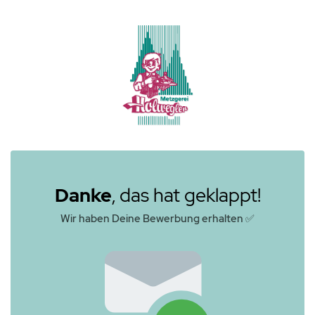
Danke
, das hat geklappt!
Wir haben Deine Bewerbung erhalten ✅