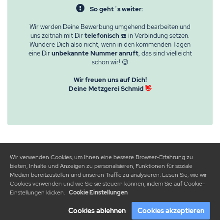
So geht´s weiter:
Wir werden Deine Bewerbung umgehend bearbeiten und
uns zeitnah mit Dir
telefonisch
☎️ in Verbindung setzen.
Wundere Dich also nicht, wenn in den kommenden Tagen
eine Dir
unbekannte Nummer anruft
, das sind vielleicht
schon wir! 😉
Wir freuen uns auf Dich!
Deine Metzgerei Schmid
👋
Wir verwenden Cookies, um Ihnen eine bessere Browser-Erfahrung zu
bieten, Inhalte und Anzeigen zu personalisieren, Funktionen für soziale
Medien bereitzustellen und unseren Traffic zu analysieren. Lesen Sie, wie wir
Cookies verwenden und wie Sie sie steuern können, indem Sie auf Cookie-
Einstellungen klicken.
Cookie Einstellungen
Cookies ablehnen
Cookies akzeptieren