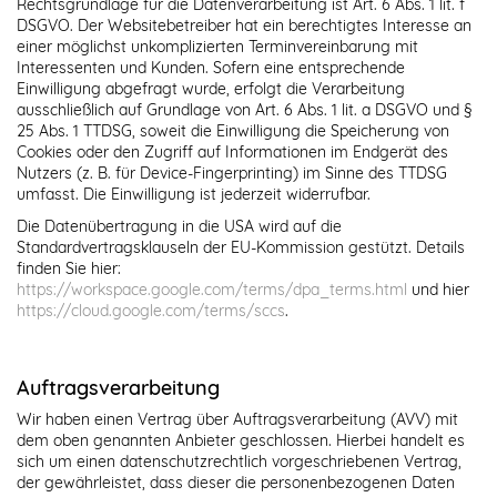
Rechtsgrundlage für die Datenverarbeitung ist Art. 6 Abs. 1 lit. f
DSGVO. Der Websitebetreiber hat ein berechtigtes Interesse an
einer möglichst unkomplizierten Terminvereinbarung mit
Interessenten und Kunden. Sofern eine entsprechende
Einwilligung abgefragt wurde, erfolgt die Verarbeitung
ausschließlich auf Grundlage von Art. 6 Abs. 1 lit. a DSGVO und §
25 Abs. 1 TTDSG, soweit die Einwilligung die Speicherung von
Cookies oder den Zugriff auf Informationen im Endgerät des
Nutzers (z. B. für Device-Fingerprinting) im Sinne des TTDSG
umfasst. Die Einwilligung ist jederzeit widerrufbar.
Die Datenübertragung in die USA wird auf die
Standardvertragsklauseln der EU-Kommission gestützt. Details
finden Sie hier:
https://workspace.google.com/terms/dpa_terms.html
und hier
https://cloud.google.com/terms/sccs
.
Auftragsverarbeitung
Wir haben einen Vertrag über Auftragsverarbeitung (AVV) mit
dem oben genannten Anbieter geschlossen. Hierbei handelt es
sich um einen datenschutzrechtlich vorgeschriebenen Vertrag,
der gewährleistet, dass dieser die personenbezogenen Daten