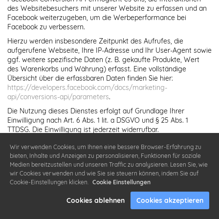
des Websitebesuchers mit unserer Website zu erfassen und an
Facebook weiterzugeben, um die Werbeperformance bei
Facebook zu verbessern.
Hierzu werden insbesondere Zeitpunkt des Aufrufes, die
aufgerufene Webseite, Ihre IP-Adresse und Ihr User-Agent sowie
ggf. weitere spezifische Daten (z. B. gekaufte Produkte, Wert
des Warenkorbs und Währung) erfasst. Eine vollständige
Übersicht über die erfassbaren Daten finden Sie hier:
https://developers.facebook.com/docs/marketing-
api/conversions-api/parameters
.
Die Nutzung dieses Dienstes erfolgt auf Grundlage Ihrer
Einwilligung nach Art. 6 Abs. 1 lit. a DSGVO und § 25 Abs. 1
TTDSG. Die Einwilligung ist jederzeit widerrufbar.
Soweit mit Hilfe des hier beschriebenen Tools personenbezogene
Wir verwenden Cookies, um Ihnen eine bessere Browser-Erfahrung zu
Daten auf unserer Website erfasst und an Facebook
bieten, Inhalte und Anzeigen zu personalisieren, Funktionen für soziale
weitergeleitet werden, sind wir und die Meta Platforms Ireland
Medien bereitzustellen und unseren Traffic zu analysieren. Lesen Sie, wie
Limited, 4 Grand Canal Square, Grand Canal Harbour, Dublin 2,
wir Cookies verwenden und wie Sie sie steuern können, indem Sie auf
Irland gemeinsam für diese Datenverarbeitung verantwortlich
Cookie-Einstellungen klicken.
Cookie Einstellungen
(Art. 26 DSGVO). Die gemeinsame Verantwortlichkeit beschränkt
sich dabei ausschließlich auf die Erfassung der Daten und deren
Cookies ablehnen
Cookies akzeptieren
Weitergabe an Facebook. Die nach der Weiterleitung erfolgende
Verarbeitung durch Facebook ist nicht Teil der gemeinsamen