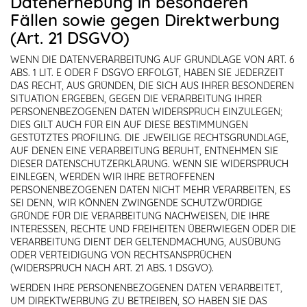
Datenerhebung in besonderen
Fällen sowie gegen Direktwerbung
(Art. 21 DSGVO)
WENN DIE DATENVERARBEITUNG AUF GRUNDLAGE VON ART. 6
ABS. 1 LIT. E ODER F DSGVO ERFOLGT, HABEN SIE JEDERZEIT
DAS RECHT, AUS GRÜNDEN, DIE SICH AUS IHRER BESONDEREN
SITUATION ERGEBEN, GEGEN DIE VERARBEITUNG IHRER
PERSONENBEZOGENEN DATEN WIDERSPRUCH EINZULEGEN;
DIES GILT AUCH FÜR EIN AUF DIESE BESTIMMUNGEN
GESTÜTZTES PROFILING. DIE JEWEILIGE RECHTSGRUNDLAGE,
AUF DENEN EINE VERARBEITUNG BERUHT, ENTNEHMEN SIE
DIESER DATENSCHUTZERKLÄRUNG. WENN SIE WIDERSPRUCH
EINLEGEN, WERDEN WIR IHRE BETROFFENEN
PERSONENBEZOGENEN DATEN NICHT MEHR VERARBEITEN, ES
SEI DENN, WIR KÖNNEN ZWINGENDE SCHUTZWÜRDIGE
GRÜNDE FÜR DIE VERARBEITUNG NACHWEISEN, DIE IHRE
INTERESSEN, RECHTE UND FREIHEITEN ÜBERWIEGEN ODER DIE
VERARBEITUNG DIENT DER GELTENDMACHUNG, AUSÜBUNG
ODER VERTEIDIGUNG VON RECHTSANSPRÜCHEN
(WIDERSPRUCH NACH ART. 21 ABS. 1 DSGVO).
WERDEN IHRE PERSONENBEZOGENEN DATEN VERARBEITET,
UM DIREKTWERBUNG ZU BETREIBEN, SO HABEN SIE DAS