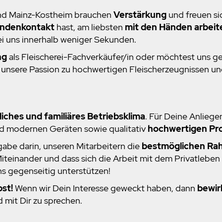
e und Mainz-Kostheim brauchen
Verstärkung
und freuen si
ndenkontakt
hast, am liebsten
mit den Händen arbeit
ei uns innerhalb weniger Sekunden.
ng
als Fleischerei-Fachverkäufer/in oder möchtest uns ge
unsere Passion zu hochwertigen Fleischerzeugnissen und 
iches und familiäres Betriebsklima
. Für Deine Anliege
nd modernen Geräten sowie qualitativ
hochwertigen Pr
gabe darin, unseren Mitarbeitern die
bestmöglichen R
iteinander und dass sich die Arbeit mit dem Privatleben v
ns gegenseitig unterstützen!
st!
Wenn wir Dein Interesse geweckt haben, dann
bewir
 mit Dir zu sprechen.