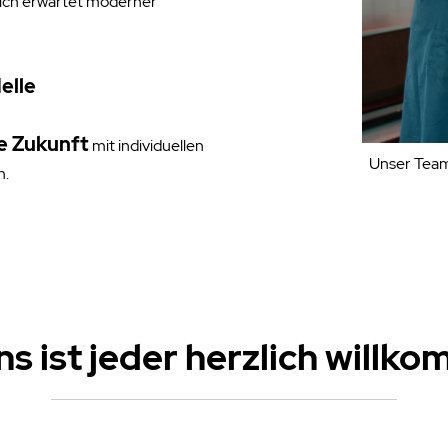
ich erwartet moderner
elle
ie Zukunft
mit individuellen
Unser Team 
n.
ns ist jeder herzlich willk