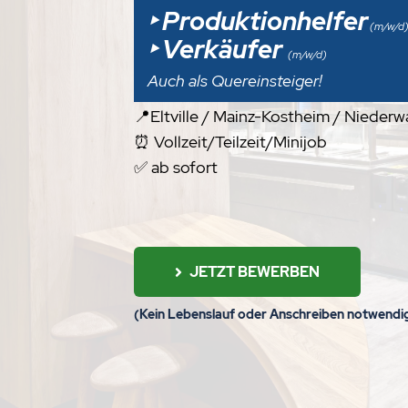
‣ Produktionhelfer
(m/w/d
‣ Verkäufer
(m/w/d)
Auch als Quereinsteiger!
📍Eltville / Mainz-Kostheim / Nieder
⏰ Vollzeit/Teilzeit/Minijob
✅
ab sofort
JETZT BEWERBEN
(Kein Lebenslauf oder Anschreiben notwendig,