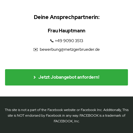
Deine Ansprechpartnerin:
Frau Hauptmann
📞
+49 9090 3513
✉️
bewerbung@metzgerbrueder.de
Jetzt Jobangebot anfordern!
This site is not a part of the Facebook website or Facebook Inc. Additionally, This
site is NOT endorsed by Facebook in any way. FACEBOOK is a trademark of
FACEBOOK, Inc.