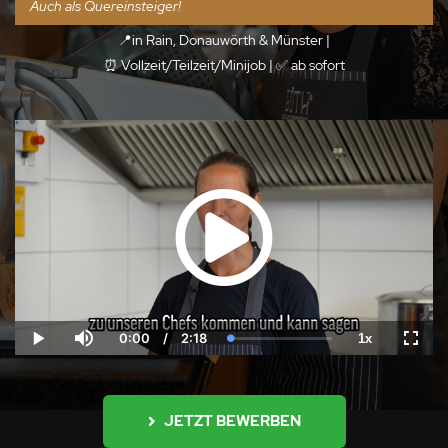
Auch als Quereinsteiger!
📍in Rain, Donauwörth & Münster |
⏰ Vollzeit/Teilzeit/Minijob | ✅ ab sofort
0:00
/
2:18
1x
Current
Duration
Loaded
:
Play
Mute
Playback
Fulls
Time
0.00%
Rate
JETZT BEWERBEN