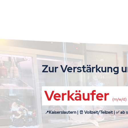
Zur Verstärkung u
Verkäufer
(m/w/d)
📍Kaiserslautern | ⏰ Vollzeit/Teilzeit | ✅ ab 