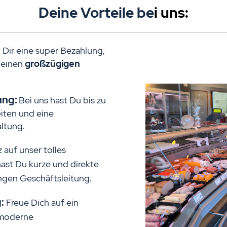
Deine Vorteile be
i uns:
 Dir eine super Bezahlung,
 einen
großzügigen
ung:
Bei uns hast Du bis zu
iten und eine
altung.
z auf unser tolles
 hast Du kurze und direkte
gen Geschäftsleitung.
:
Freue Dich auf ein
 moderne