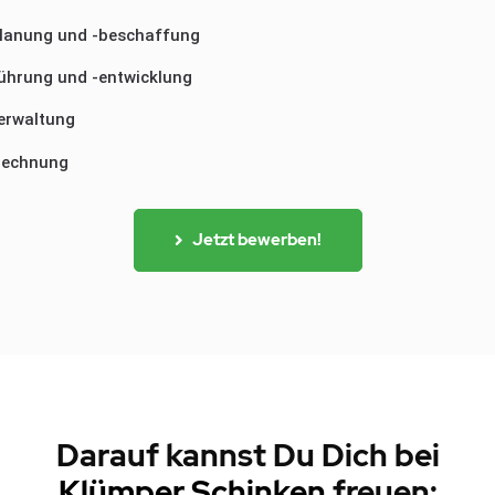
lanung und -beschaffung
ührung und -entwicklung
erwaltung
rechnung
Jetzt bewerben!
Darauf kannst Du Dich bei
Klümper Schinken
freuen: