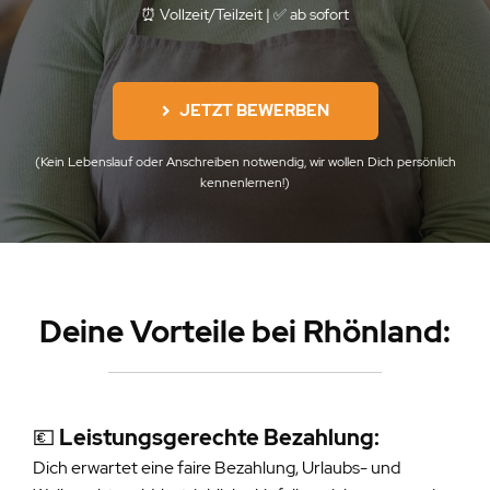
⏰ Vollzeit/Teilzeit |
✅
ab sofort
JETZT BEWERBEN
(Kein Lebenslauf oder Anschreiben notwendig, wir wollen Dich persönlich
kennenlernen!)
Deine Vorteile be
i Rhönland:
💶
Leistungsgerechte Bezahlung:
Dich erwartet eine faire Bezahlung, Urlaubs- und