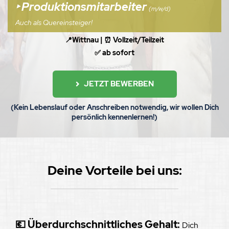
‣ Produktionsmitarbeiter
(m/w/d)
Auch als Quereinsteiger!
📍Wittnau | ⏰ Vollzeit/Teilzeit
✅ ab sofort
JETZT BEWERBEN
(Kein Lebenslauf oder Anschreiben notwendig, wir wollen Dich
persönlich kennenlernen!)
Deine Vorteile be
i uns:
💶 Überdurchschnittliches Gehalt:
Dich