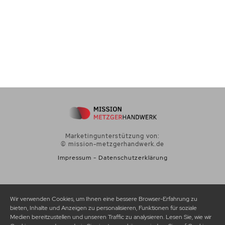
This site is not a part of the Facebook website or Facebook Inc. Additionally, This
site is NOT endorsed by Facebook in any way. FACEBOOK is a trademark of
FACEBOOK, Inc.
Marketingunterstützung von:
© mission-metzgerhandwerk.de
Impressum
-
Datenschutzerklärung
Wir verwenden Cookies, um Ihnen eine bessere Browser-Erfahrung zu
bieten, Inhalte und Anzeigen zu personalisieren, Funktionen für soziale
Medien bereitzustellen und unseren Traffic zu analysieren. Lesen Sie, wie wir